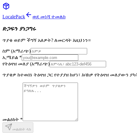
LocalePack
ወደ መነሻ ተመለስ
ድጋፍን ያነጋግሩ
ጥያቄ ወይም ችግኝ አለዎት? ለመርዳት እዚህ ነን።
ስም
(አማራጭ)
ኢሜይል
*
የትዕዛዝ መለያ
(አማራጭ)
ጥያቄዎ ከተወሰነ ትዕዛዝ ጋር የተያያዘ ከሆነ፣ እባክዎ የትዕዛዝ መለያውን ያ
መልዕክት
*
መልዕክት ላክ