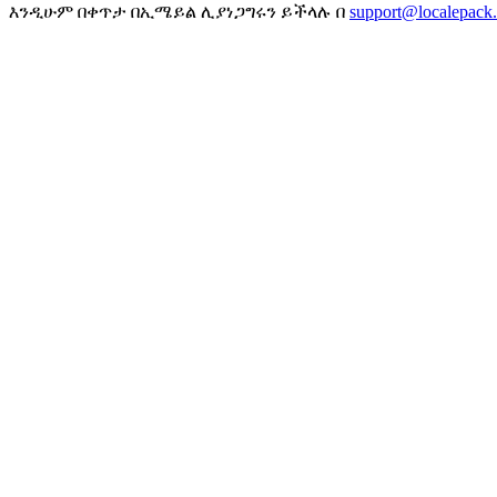
እንዲሁም በቀጥታ በኢሜይል ሊያነጋግሩን ይችላሉ በ
support@localepack