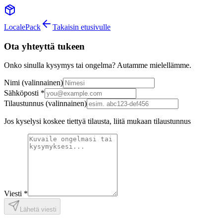
LocalePack
Takaisin etusivulle
Ota yhteyttä tukeen
Onko sinulla kysymys tai ongelma? Autamme mielellämme.
Nimi
(valinnainen)
Sähköposti
*
Tilaustunnus
(valinnainen)
Jos kyselysi koskee tiettyä tilausta, liitä mukaan tilaustunnus
Viesti
*
Lähetä viesti